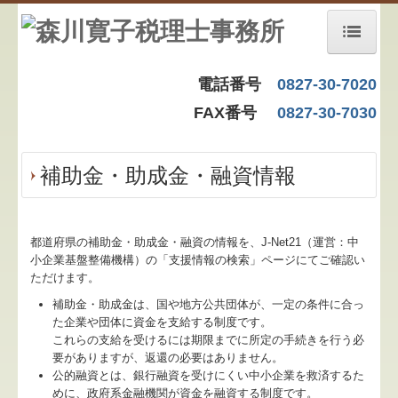
ホーム
電話番号
0827-30-7020
FAX番号
0827-30-7030
事務所のメールマガジン
お知らせ
補助金・助成金・融資情報
事務所紹介
経営理念
都道府県の補助金・助成金・融資の情報を、J-Net21（運営：中
小企業基盤整備機構）の「支援情報の検索」ページにてご確認い
交通案内
ただけます。
業務案内
補助金・助成金は、国や地方公共団体が、一定の条件に合っ
た企業や団体に資金を支給する制度です。
これらの支給を受けるには期限までに所定の手続きを行う必
よくある質問
要がありますが、返還の必要はありません。
公的融資とは、銀行融資を受けにくい中小企業を救済するた
料金について
めに、政府系金融機関が資金を融資する制度です。