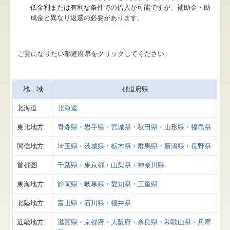
低金利または有利な条件での借入が可能ですが、補助金・助
関連リンク
成金と異なり返還の必要があります。
リンク集
ご覧になりたい都道府県をクリックしてください。
お問合せ
FX4クラウド
地 域
都道府県
補助金・助成金・融資情報
北海道
北海道
関与先向け融資商品ご紹介
東北地方
青森県
・
岩手県
・
宮城県
・
秋田県
・
山形県
・
福島県
経営者お役立ち情報
関信地方
埼玉県
・
茨城県
・
栃木県
・
群馬県
・
新潟県
・
長野県
首都圏
千葉県
・
東京都
・
山梨県
・
神奈川県
社長メニューASP版
東海地方
静岡県
・
岐阜県
・
愛知県
・
三重県
TKCシステムQ&A
北陸地方
富山県
・
石川県
・
福井県
経営革新等支援機関とは
近畿地方
滋賀県
・
京都府
・
大阪府
・
奈良県
・
和歌山県
・
兵庫