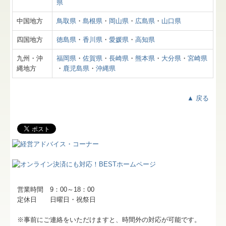
経営改善計画の策定支援
県
中国地方
鳥取県
・
島根県
・
岡山県
・
広島県
・
山口県
経営改善オンデマンド講座
四国地方
徳島県
・
香川県
・
愛媛県
・
高知県
事務所通信
九州・沖
福岡県
・
佐賀県
・
長崎県
・
熊本県
・
大分県
・
宮崎県
証憑保存機能
縄地方
・
鹿児島県
・
沖縄県
平成30年度税制改正
▲ 戻る
小規模企業共済制度
中小企業倒産防止共済制度
中小企業退職金共済制度
営業時間 9：00～18：00
定休日 日曜日・祝祭日
※事前にご連絡をいただけますと、時間外の対応が可能です。